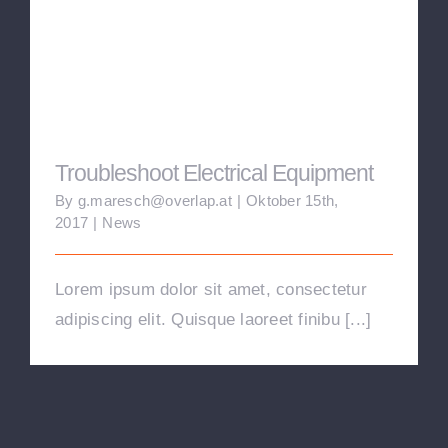
Troubleshoot Electrical Equipment
Troubleshoot Electrical Equipment
By
g.maresch@overlap.at
|
Oktober 15th,
2017
|
News
Lorem ipsum dolor sit amet, consectetur
adipiscing elit. Quisque laoreet finibu [...]